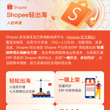
Shopee 是东南亚及巴西领航电商平台（
Shopee 官方网站
），
覆盖东南亚、拉美10大市场，10亿+人口红利，流量强劲、发展
迅速。Shopee 轻出海是 Shopee 平台联合
ERP 系统
推出的“
轻量
级跨境出海解决方案
”，旨在帮助商家降低运营成本，为卖家打通
ERP 系统和 Shopee 海外站点，实现“
一键开店、多站同步
”，全
流程降本增效，助力卖家轻松实现跨境出海。